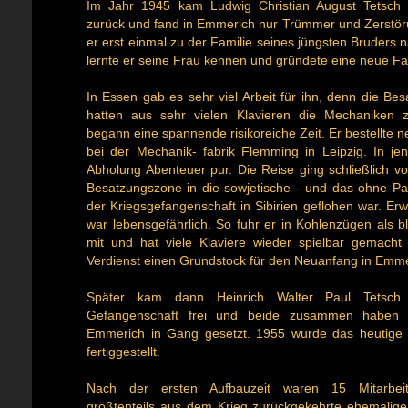
Im Jahr 1945 kam Ludwig Christian August Tetsch
zurück und fand in Emmerich nur Trümmer und Zerstöru
er erst einmal zu der Familie seines jüngsten Bruders 
lernte er seine Frau kennen und gründete eine neue Fa
In Essen gab es sehr viel Arbeit für ihn, denn die Be
hatten aus sehr vielen Klavieren die Mechaniken 
begann eine spannende risikoreiche Zeit. Er bestellte
bei der Mechanik- fabrik Flemming in Leipzig. In jen
Abholung Abenteuer pur. Die Reise ging schließlich vo
Besatzungszone in die sowjetische - und das ohne Pap
der Kriegsgefangenschaft in Sibirien geflohen war. Er
war lebensgefährlich. So fuhr er in Kohlenzügen als b
mit und hat viele Klaviere wieder spielbar gemach
Verdienst einen Grundstock für den Neuanfang in Emme
Später kam dann Heinrich Walter Paul Tetsch a
Gefangenschaft frei und beide zusammen haben 
Emmerich in Gang gesetzt. 1955 wurde das heutige
fertiggestellt.
Nach der ersten Aufbauzeit waren 15 Mitarbeite
größtenteils aus dem Krieg zurückgekehrte ehemalige 