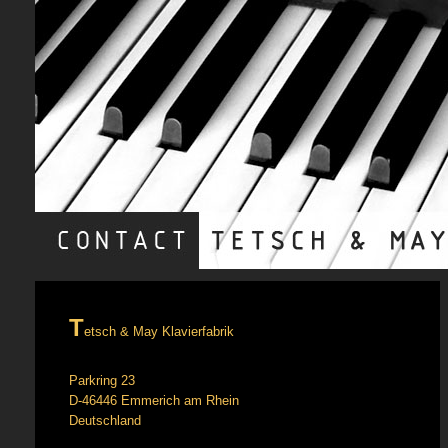
T
etsch & May Klavierfabrik
Parkring 23
D-46446 Emmerich am Rhein
Deutschland